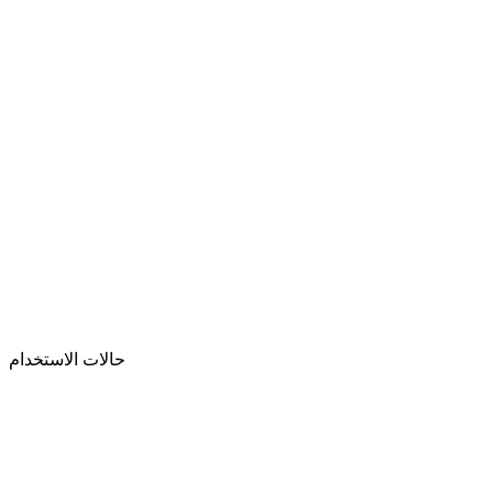
مركز الاتصال المدعوم بالذكاء الاصطناعي
واجهة برمجة الصوت
بث الصوت
موصل السحابة StreamKit
حالات الاستخدام
حملة تسويقية
منصة أتمتة المبيعات
دعم العملاء
تحصيل الديون