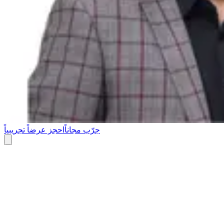
جرّب مجاناً
احجز عرضاً تجريبياً