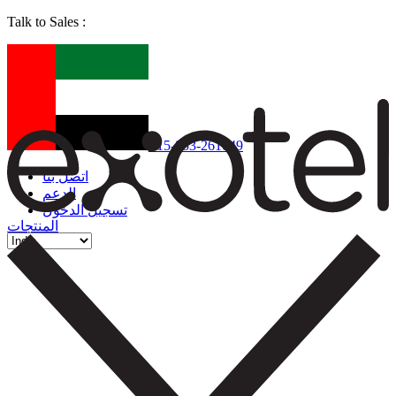
Talk to Sales :
+15-853-261049
اتصل بنا
الدعم
تسجيل الدخول
المنتجات