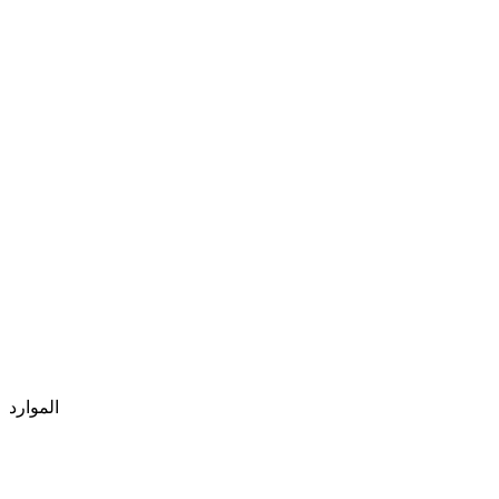
الموارد
المدونات
الكتب الإلكترونية والأوراق البيضاء
قصص العملاء