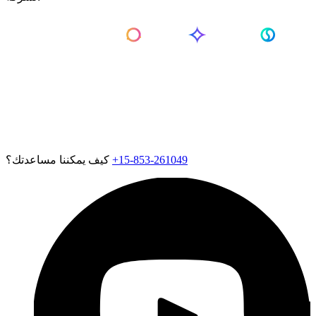
من نحن
الأسعار
اتصل بنا
الوظائف
غرفة الأخبار
الدعم
Exotel للشركات الناشئة
Exotel لبائعي Amazon
سياسة المسؤولية الاجتماعية
+15-853-261049
كيف يمكننا مساعدتك؟