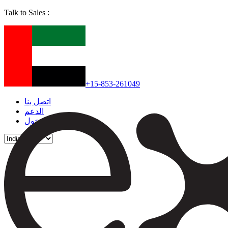
Talk to Sales :
+15-853-261049
اتصل بنا
الدعم
تسجيل الدخول